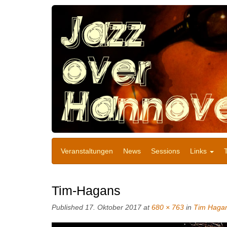
Veranstaltungen
News
Sessions
Links
Tim-Hagans
Published
17. Oktober 2017
at
680 × 763
in
Tim Hagan