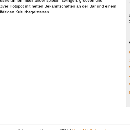
 Musiker:innen miteinander spielen, swingen, grooven und
ativer Hotspot mit netten Bekanntschaften an der Bar und einem
ältigen Kulturbegeisterten.