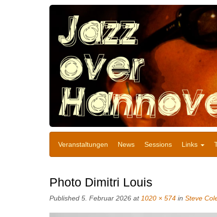
Veranstaltungen
News
Sessions
Links
Photo Dimitri Louis
Published
5. Februar 2026
at
1020 × 574
in
Steve Col