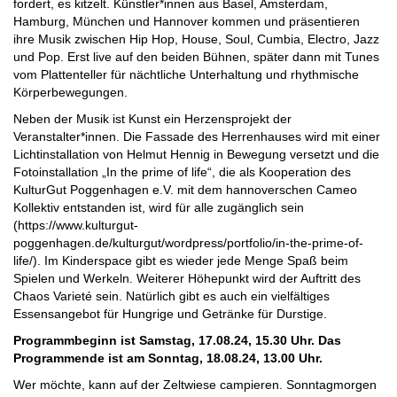
fordert, es kitzelt. Künstler*innen aus Basel, Amsterdam,
Hamburg, München und Hannover kommen und präsentieren
ihre Musik zwischen Hip Hop, House, Soul, Cumbia, Electro, Jazz
und Pop. Erst live auf den beiden Bühnen, später dann mit Tunes
vom Plattenteller für nächtliche Unterhaltung und rhythmische
Körperbewegungen.
Neben der Musik ist Kunst ein Herzensprojekt der
Veranstalter*innen. Die Fassade des Herrenhauses wird mit einer
Lichtinstallation von Helmut Hennig in Bewegung versetzt und die
Fotoinstallation „In the prime of life“, die als Kooperation des
KulturGut Poggenhagen e.V. mit dem hannoverschen Cameo
Kollektiv entstanden ist, wird für alle zugänglich sein
(https://www.kulturgut-
poggenhagen.de/kulturgut/wordpress/portfolio/in-the-prime-of-
life/). Im Kinderspace gibt es wieder jede Menge Spaß beim
Spielen und Werkeln. Weiterer Höhepunkt wird der Auftritt des
Chaos Varieté sein. Natürlich gibt es auch ein vielfältiges
Essensangebot für Hungrige und Getränke für Durstige.
Programmbeginn ist Samstag, 17.08.24, 15.30 Uhr. Das
Programmende ist am Sonntag, 18.08.24, 13.00 Uhr.
Wer möchte, kann auf der Zeltwiese campieren. Sonntagmorgen