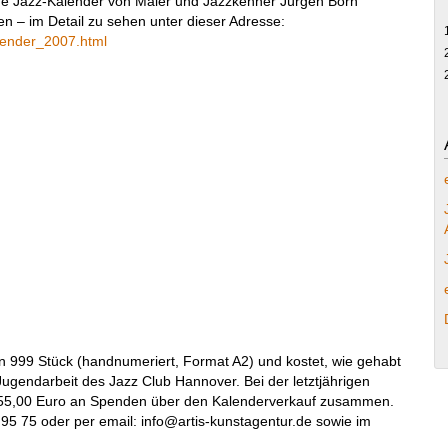
ue Jazz-Kalender von Maler und Jazzkenner Jürgen Born
n – im Detail zu sehen unter dieser Adresse:
alender_2007.html
von 999 Stück (handnumeriert, Format A2) und kostet, wie gehabt
ugendarbeit des Jazz Club Hannover. Bei der letztjährigen
5555,00 Euro an Spenden über den Kalenderverkauf zusammen.
 95 75 oder per email: info@
artis-kunstagentur.de sowie im