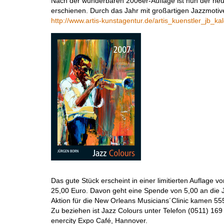
Nach der wunderbaren 2006er-Auflage ist nun der ne
erschienen. Durch das Jahr mit großartigen Jazzmotive
http://www.artis-kunstagentur.de/artis_kuenstler_jb_k
Das gute Stück erscheint in einer limitierten Auflage 
25,00 Euro. Davon geht eine Spende von 5,00 an die J
Aktion für die New Orleans Musicians´Clinic kamen 
Zu beziehen ist Jazz Colours unter Telefon (0511) 169
enercity Expo Café, Hannover.