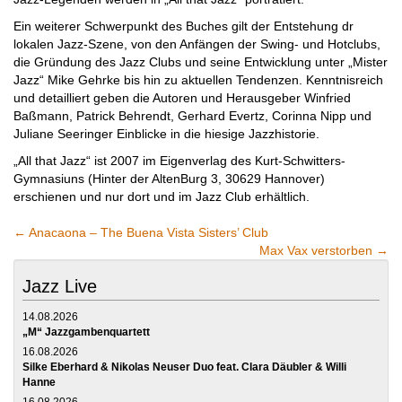
Ein weiterer Schwerpunkt des Buches gilt der Entstehung dr
lokalen Jazz-Szene, von den Anfängen der Swing- und Hotclubs,
die Gründung des Jazz Clubs und seine Entwicklung unter „Mister
Jazz“ Mike Gehrke bis hin zu aktuellen Tendenzen. Kenntnisreich
und detailliert geben die Autoren und Herausgeber Winfried
Baßmann, Patrick Behrendt, Gerhard Evertz, Corinna Nipp und
Juliane Seeringer Einblicke in die hiesige Jazzhistorie.
„All that Jazz“ ist 2007 im Eigenverlag des Kurt-Schwitters-
Gymnasiuns (Hinter der AltenBurg 3, 30629 Hannover)
erschienen und nur dort und im Jazz Club erhältlich.
←
Anacaona – The Buena Vista Sisters’ Club
Max Vax verstorben
→
Jazz Live
14.08.2026
„M“ Jazzgambenquartett
16.08.2026
Silke Eberhard & Nikolas Neuser Duo feat. Clara Däubler & Willi
Hanne
16.08.2026