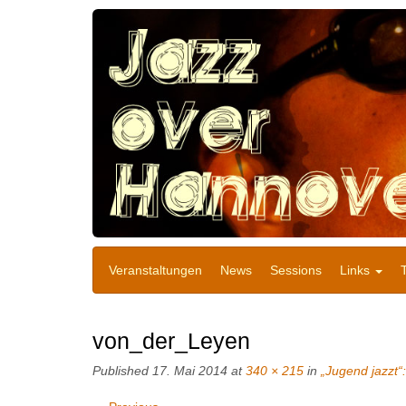
Veranstaltungen
News
Sessions
Links
von_der_Leyen
Published
17. Mai 2014
at
340 × 215
in
„Jugend jazzt“