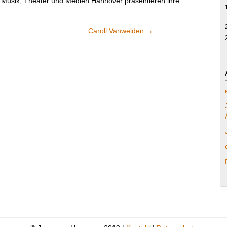
 Musik, Theater und Medien Hannover präsentieren ihre
Caroll Vanwelden
→