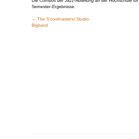
Die Combos der Jazz-Abteilung an der Hochschule für
Semester-Ergebnisse.
←
The S’coolmasters/ Studio-
Bigband