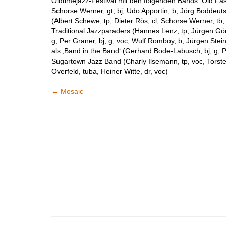
Oldtimejazz-Festival mit den folgenden Bands: Old Fas
Schorse Werner, gt, bj; Udo Apportin, b; Jörg Boddeuts
(Albert Schewe, tp; Dieter Rös, cl; Schorse Werner, tb; 
Traditional Jazzparaders (Hannes Lenz, tp; Jürgen Gö
g; Per Graner, bj, g, voc; Wulf Romboy, b; Jürgen Stein,
als ‚Band in the Band‘ (Gerhard Bode-Labusch, bj, g; P
Sugartown Jazz Band (Charly Ilsemann, tp, voc, Torsten
Overfeld, tuba, Heiner Witte, dr, voc)
←
Mosaic