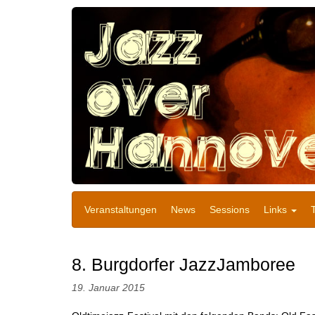
Veranstaltungen
News
Sessions
Links
8. Burgdorfer JazzJamboree
19. Januar 2015