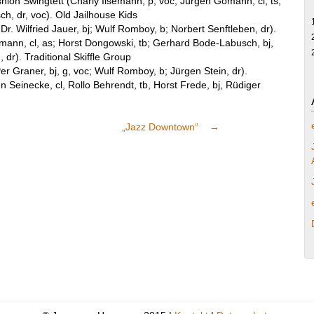
hion Swingtett (Charly Ilsemann, p, voc; Jürgen Gömann, cl, ts;
ch, dr, voc). Old Jailhouse Kids
Dr. Wilfried Jauer, bj; Wulf Romboy, b; Norbert Senftleben, dr).
mann, cl, as; Horst Dongowski, tb; Gerhard Bode-Labusch, bj,
 dr). Traditional Skiffle Group
er Graner, bj, g, voc; Wulf Romboy, b; Jürgen Stein, dr).
 Seinecke, cl, Rollo Behrendt, tb, Horst Frede, bj, Rüdiger
„Jazz Downtown“
→