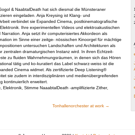
ogol & NaabtalDeath hat sich diesmal die Münsteraner
eren eingeladen. Anja Kreysing ist Klang- und
 Arbeit verbindet sie Expanded Cinema, postkinematografische
lektronik. Ihre experimentellen Videos und elektroakustischen
d Narration. Anja setzt ihr computerisiertes Akkordeon als
ation im Sinne einer zeitge- nössischen Kinoorgel für mächtige
positionen untersuchen Landschaften und Architekturen als
zentralen dramaturgischen Instanz wird. In ihren Echtzeit-
 Geste zu fluiden Wahrnehmungsräumen, in denen sich das Hören
national tätig und ko-kuratiert das Label schwarz-weiss ist die
anded Cinema widmet. Als zertifizierte Deep Listening®
eitet sie zudem in interdisziplinären und medienübergreifenden
 kontinuierlich erweitert.
, Elektronik, Stimme NaaabtalDeath -amplifiizierte Zither,
Tonhallenorchester at work
→