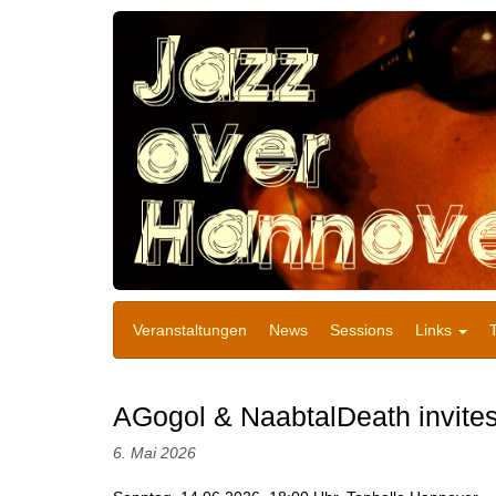
Veranstaltungen
News
Sessions
Links
AGogol & NaabtalDeath invite
6. Mai 2026