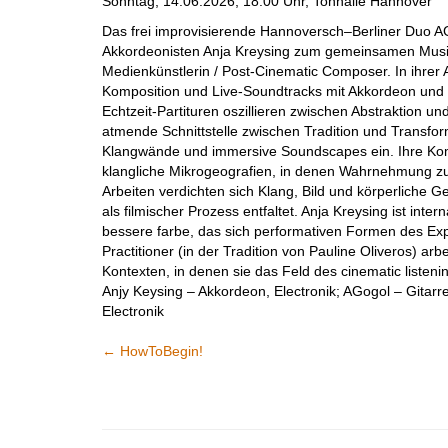
Sonntag, 14.06.2026, 18:00 Uhr, Tonhalle Hannover
Das frei improvisierende Hannoversch–Berliner Duo AG
Akkordeonisten Anja Kreysing zum gemeinsamen Musizi
Medienkünstlerin / Post-Cinematic Composer. In ihrer
Komposition und Live-Soundtracks mit Akkordeon und E
Echtzeit-Partituren oszillieren zwischen Abstraktion un
atmende Schnittstelle zwischen Tradition und Transform
Klangwände und immersive Soundscapes ein. Ihre Kom
klangliche Mikrogeografien, in denen Wahrnehmung zur 
Arbeiten verdichten sich Klang, Bild und körperliche
als filmischer Prozess entfaltet. Anja Kreysing ist inter
bessere farbe, das sich performativen Formen des Exp
Practitioner (in der Tradition von Pauline Oliveros) arb
Kontexten, in denen sie das Feld des cinematic listening
Anjy Keysing – Akkordeon, Electronik; AGogol – Gitarre
Electronik
←
HowToBegin!