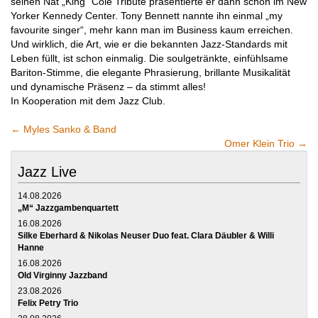
seinen Nat „King“ Cole Tribute präsentierte er dann schon im New
Yorker Kennedy Center. Tony Bennett nannte ihn einmal „my
favourite singer“, mehr kann man im Business kaum erreichen.
Und wirklich, die Art, wie er die bekannten Jazz-Standards mit
Leben füllt, ist schon einmalig. Die soulgetränkte, einfühlsame
Bariton-Stimme, die elegante Phrasierung, brillante Musikalität
und dynamische Präsenz – da stimmt alles!
In Kooperation mit dem Jazz Club.
←
Myles Sanko & Band
Omer Klein Trio
→
Jazz Live
14.08.2026
„M“ Jazzgambenquartett
16.08.2026
Silke Eberhard & Nikolas Neuser Duo feat. Clara Däubler & Willi
Hanne
16.08.2026
Old Virginny Jazzband
23.08.2026
Felix Petry Trio