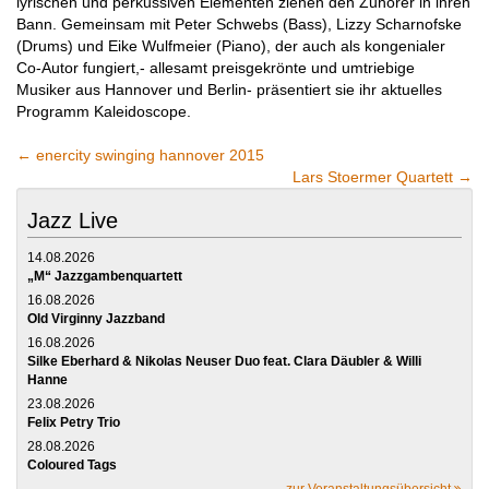
lyrischen und perkussiven Elementen ziehen den Zuhörer in ihren
Bann. Gemeinsam mit Peter Schwebs (Bass), Lizzy Scharnofske
(Drums) und Eike Wulfmeier (Piano), der auch als kongenialer
Co-Autor fungiert,- allesamt preisgekrönte und umtriebige
Musiker aus Hannover und Berlin- präsentiert sie ihr aktuelles
Programm Kaleidoscope.
←
enercity swinging hannover 2015
Lars Stoermer Quartett
→
Jazz Live
14.08.2026
„M“ Jazzgambenquartett
16.08.2026
Old Virginny Jazzband
16.08.2026
Silke Eberhard & Nikolas Neuser Duo feat. Clara Däubler & Willi
Hanne
23.08.2026
Felix Petry Trio
28.08.2026
Coloured Tags
zur Veranstaltungsübersicht