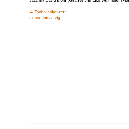
Jazz mit David Mohr (Gitarre) und Eike Wulfmeier (Pia
←
Tonhallenkonzert
siebenundvierzig