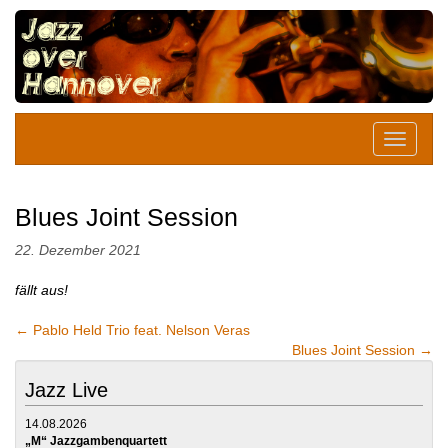
Blues Joint Session
22. Dezember 2021
fällt aus!
←
Pablo Held Trio feat. Nelson Veras
Blues Joint Session
→
Jazz Live
14.08.2026
„M“ Jazzgambenquartett