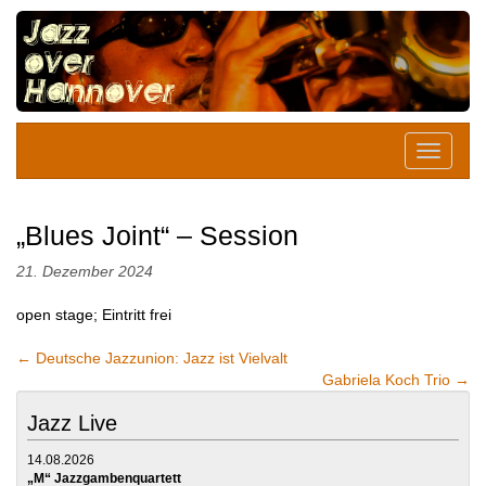
„Blues Joint“ – Session
21. Dezember 2024
open stage; Eintritt frei
←
Deutsche Jazzunion: Jazz ist Vielvalt
Gabriela Koch Trio
→
Jazz Live
14.08.2026
„M“ Jazzgambenquartett