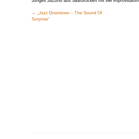
Junges Jazztrio aus Saarbrücken mit viel improvisato
←
„Jazz Downtown – The Sound Of
Surprise“