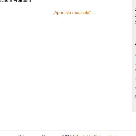
rischem Freiraum
„Aperitivo musicale“
→