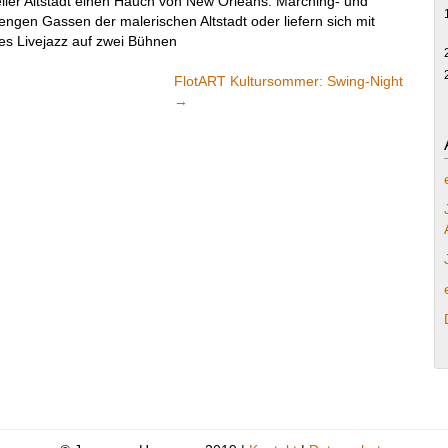
ller Altstadt einen Hauch von New Orleans. Marching- und
gen Gassen der malerischen Altstadt oder liefern sich mit
es Livejazz auf zwei Bühnen
FlotART Kultursommer: Swing-Night
→