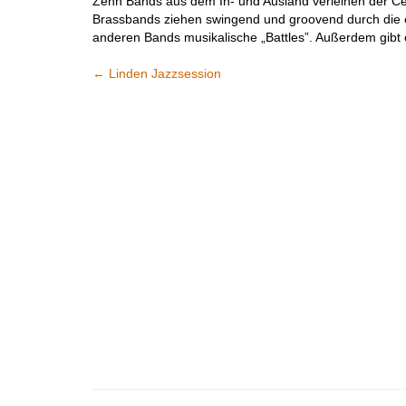
Zehn Bands aus dem In- und Ausland verleihen der Ce
Brassbands ziehen swingend und groovend durch die en
anderen Bands musikalische „Battles”. Außerdem gibt 
←
Linden Jazzsession