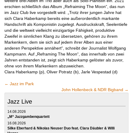
weitere drei Alben im Trio aber auch als Solo-Pianistin ein. 2021
erschien schließlich das Album „Refraiming The Moon“, das nun
im Jazz Club live vorgestellt wird. „Trotz ihrer jungen Jahre hat
sich Clara Haberkamp bereits eine außerordentlich markante
Handschrift als Komponistin zugelegt. Ausdruckskraft, Seelentiefe
und die weltweit vielleicht einzigartige Fähigkeit, produktive
Zweifel in sinnlichen Klang zu übersetzen, gehören zu ihrem
Markenkern, dem sie sich auf jedem ihrer Alben aus einer
anderen Perspektive annähert“, schreibt der Journalist Wolfgang
Kampmann. Auf „Reframing The Moon“, das innerhalb von zwei
Jahren entstanden ist, zeigt sich Haberkamp gelöster als zuvor,
ohne von ihrem Markenkern abzuweichen.
Clara Haberkamp (p), Oliver Potratz (b), Jarle Vespestad (d)
←
Jazz im Park
John Hollenbeck & NDR Bigband
→
Jazz Live
14.08.2026
„M“ Jazzgambenquartett
16.08.2026
Silke Eberhard & Nikolas Neuser Duo feat. Clara Däubler & Willi