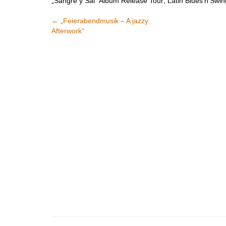
„Sangre y Sal” Album Release Tour; Latin Blues’n’Swin
←
„Feierabendmusik – A jazzy
Afterwork“