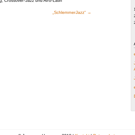
g, Crossover-Jazz und Afro-Latin
„SchlemmerJazz“
→