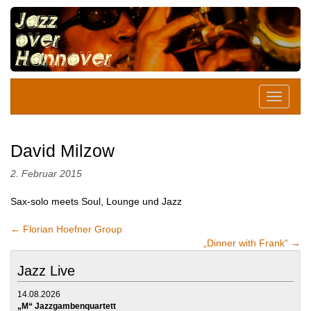
David Milzow
2. Februar 2015
Sax-solo meets Soul, Lounge und Jazz
←
Florian Hoefner Group
„Dinner with Frank“
→
Jazz Live
14.08.2026
„M“ Jazzgambenquartett