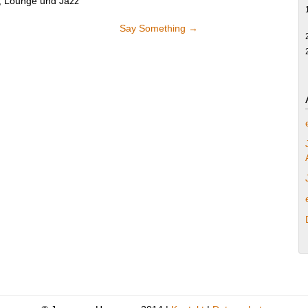
, Lounge und Jazz
Say Something
→