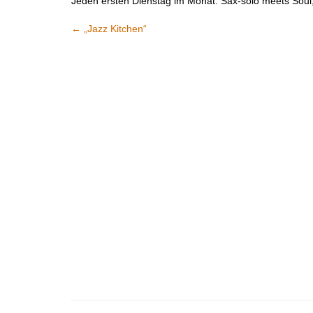
Jeden ersten Dienstag im Monat: Sax-solo meets Soul
←
„Jazz Kitchen“