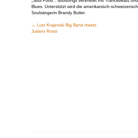
„Soul Food“; Soulsongs verknetet mit Trancebeats un
Blues. Unterstützt wird die amerikanisch-schweizerisc
Soulsängerin Brandy Butter.
←
Lutz Krajenski Big Band meets
Juliano Rossi