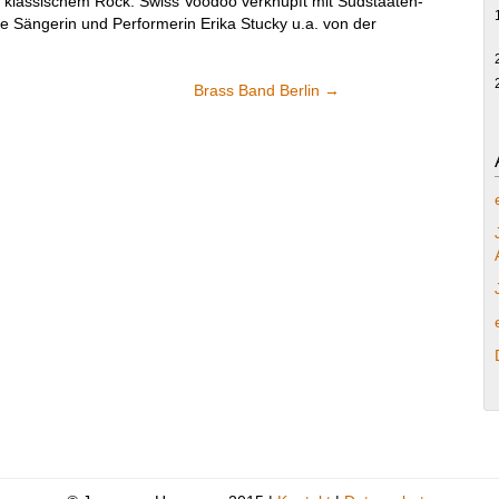
d klassischem Rock. Swiss Voodoo verknüpft mit Südstaaten-
he Sängerin und Performerin Erika Stucky u.a. von der
Brass Band Berlin
→