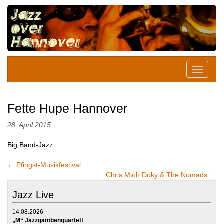
Fette Hupe Hannover
28. April 2015
Big Band-Jazz
←
Pfingst-Musikfestival
Chris Minh Doky & The Nomads
→
Jazz Live
14.08.2026
„M“ Jazzgambenquartett