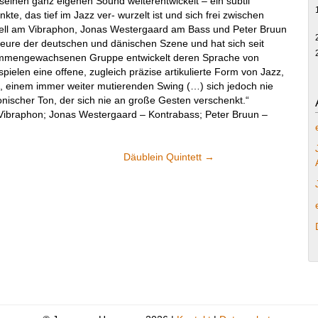
 seinen ganz eigenen Sound weiterentwickelt – ein subtil
kte, das tief im Jazz ver- wurzelt ist und sich frei zwischen
 Dell am Vibraphon, Jonas Westergaard am Bass und Peter Bruun
teure der deutschen und dänischen Szene und hat sich seit
usammengewachsenen Gruppe entwickelt deren Sprache von
spielen eine offene, zugleich präzise artikulierte Form von Jazz,
, einem immer weiter mutierenden Swing (…) sich jedoch nie
onischer Ton, der sich nie an große Gesten verschenkt.“
 Vibraphon; Jonas Westergaard – Kontrabass; Peter Bruun –
Däublein Quintett
→