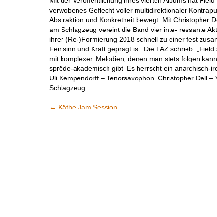
Mit der Veröffentlichung ihres vierten Albums hat Field
verwobenes Geflecht voller multidirektionaler Kontrapun
Abstraktion und Konkretheit bewegt. Mit Christopher
am Schlagzeug vereint die Band vier inte- ressante Ak
ihrer (Re-)Formierung 2018 schnell zu einer fest z
Feinsinn und Kraft geprägt ist. Die TAZ schrieb: „Field 
mit komplexen Melodien, denen man stets folgen kann
spröde-akademisch gibt. Es herrscht ein anarchisch-ir
Uli Kempendorff – Tenorsaxophon; Christopher Dell –
Schlagzeug
←
Käthe Jam Session