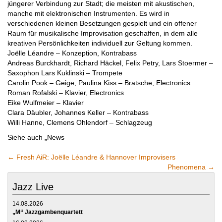
jüngerer Verbindung zur Stadt; die meisten mit akustischen,
manche mit elektronischen Instrumenten. Es wird in
verschiedenen kleinen Besetzungen gespielt und ein offener
Raum für musikalische Improvisation geschaffen, in dem alle
kreativen Persönlichkeiten individuell zur Geltung kommen.
Joëlle Léandre – Konzeption, Kontrabass
Andreas Burckhardt, Richard Häckel, Felix Petry, Lars Stoermer –
Saxophon Lars Kuklinski – Trompete
Carolin Pook – Geige; Paulina Kiss – Bratsche, Electronics
Roman Rofalski – Klavier, Electronics
Eike Wulfmeier – Klavier
Clara Däubler, Johannes Keller – Kontrabass
Willi Hanne, Clemens Ohlendorf – Schlagzeug
Siehe auch „News
←
Fresh AiR: Joëlle Léandre & Hannover Improvisers
Phenomena
→
Jazz Live
14.08.2026
„M“ Jazzgambenquartett