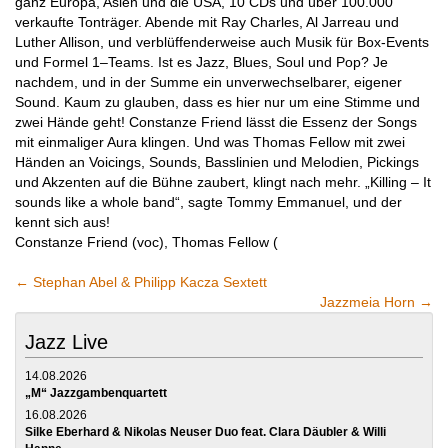
ganz Europa, Asien und die USA, 10 CDs und über 100.000
verkaufte Tonträger. Abende mit Ray Charles, Al Jarreau und
Luther Allison, und verblüffenderweise auch Musik für Box-Events
und Formel 1–Teams. Ist es Jazz, Blues, Soul und Pop? Je
nachdem, und in der Summe ein unverwechselbarer, eigener
Sound. Kaum zu glauben, dass es hier nur um eine Stimme und
zwei Hände geht! Constanze Friend lässt die Essenz der Songs
mit einmaliger Aura klingen. Und was Thomas Fellow mit zwei
Händen an Voicings, Sounds, Basslinien und Melodien, Pickings
und Akzenten auf die Bühne zaubert, klingt nach mehr. „Killing – It
sounds like a whole band“, sagte Tommy Emmanuel, und der
kennt sich aus!
Constanze Friend (voc), Thomas Fellow (
←
Stephan Abel & Philipp Kacza Sextett
Jazzmeia Horn
→
Jazz Live
14.08.2026
„M“ Jazzgambenquartett
16.08.2026
Silke Eberhard & Nikolas Neuser Duo feat. Clara Däubler & Willi