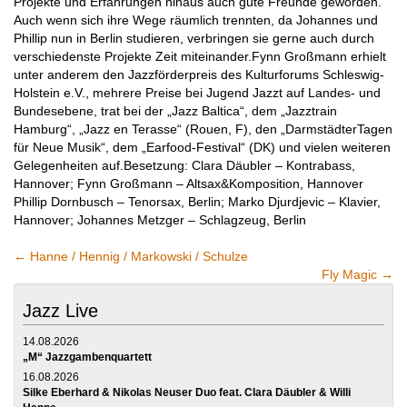
Projekte und Erfahrungen hinaus auch gute Freunde geworden.
Auch wenn sich ihre Wege räumlich trennten, da Johannes und
Phillip nun in Berlin studieren, verbringen sie gerne auch durch
verschiedenste Projekte Zeit miteinander.Fynn Großmann erhielt
unter anderem den Jazzförderpreis des Kulturforums Schleswig-
Holstein e.V., mehrere Preise bei Jugend Jazzt auf Landes- und
Bundesebene, trat bei der „Jazz Baltica“, dem „Jazztrain
Hamburg“, „Jazz en Terasse“ (Rouen, F), den „DarmstädterTagen
für Neue Musik“, dem „Earfood-Festival“ (DK) und vielen weiteren
Gelegenheiten auf.Besetzung: Clara Däubler – Kontrabass,
Hannover; Fynn Großmann – Altsax&Komposition, Hannover
Phillip Dornbusch – Tenorsax, Berlin; Marko Djurdjevic – Klavier,
Hannover; Johannes Metzger – Schlagzeug, Berlin
←
Hanne / Hennig / Markowski / Schulze
Fly Magic
→
Jazz Live
14.08.2026
„M“ Jazzgambenquartett
16.08.2026
Silke Eberhard & Nikolas Neuser Duo feat. Clara Däubler & Willi