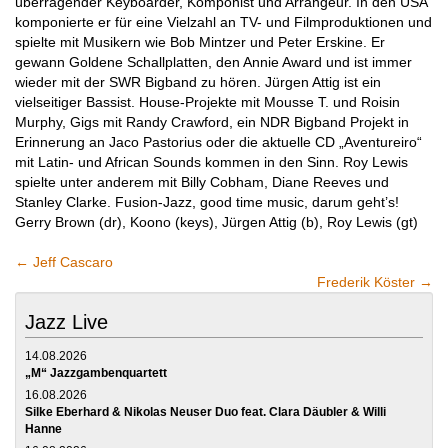
überragender Keyboarder, Komponist und Arrangeur. In den USA
komponierte er für eine Vielzahl an TV- und Filmproduktionen und
spielte mit Musikern wie Bob Mintzer und Peter Erskine. Er
gewann Goldene Schallplatten, den Annie Award und ist immer
wieder mit der SWR Bigband zu hören. Jürgen Attig ist ein
vielseitiger Bassist. House-Projekte mit Mousse T. und Roisin
Murphy, Gigs mit Randy Crawford, ein NDR Bigband Projekt in
Erinnerung an Jaco Pastorius oder die aktuelle CD „Aventureiro“
mit Latin- und African Sounds kommen in den Sinn. Roy Lewis
spielte unter anderem mit Billy Cobham, Diane Reeves und
Stanley Clarke. Fusion-Jazz, good time music, darum geht’s!
Gerry Brown (dr), Koono (keys), Jürgen Attig (b), Roy Lewis (gt)
←
Jeff Cascaro
Frederik Köster
→
Jazz Live
14.08.2026
„M“ Jazzgambenquartett
16.08.2026
Silke Eberhard & Nikolas Neuser Duo feat. Clara Däubler & Willi
Hanne