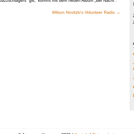
 Jazzschlagers“ gilt, kommt mit dem neuen Album „Bei Nacht“.
Wilson Novitzki’s Volunteer Radio
→