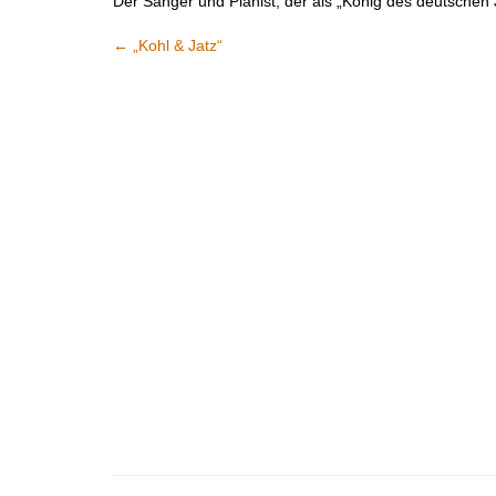
Der Sänger und Pianist, der als „König des deutschen
←
„Kohl & Jatz“