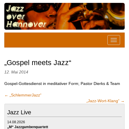
„Gospel meets Jazz“
12. Mai 2014
Gospel-Gottesdienst in meditativer Form; Pastor Dierks & Team
←
„SchlemmerJazz“
„Jazz-Wort-Klang“
→
Jazz Live
14.08.2026
„M“ Jazzgambenquartett