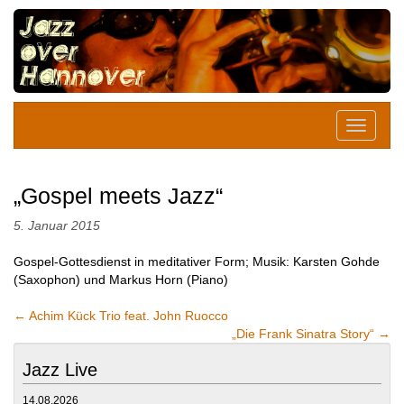
„Gospel meets Jazz“
5. Januar 2015
Gospel-Gottesdienst in meditativer Form; Musik: Karsten Gohde
(Saxophon) und Markus Horn (Piano)
←
Achim Kück Trio feat. John Ruocco
„Die Frank Sinatra Story“
→
Jazz Live
14.08.2026