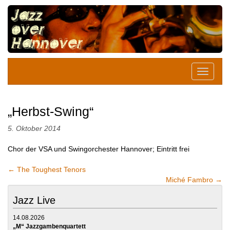
„Herbst-Swing“
5. Oktober 2014
Chor der VSA und Swingorchester Hannover; Eintritt frei
←
The Toughest Tenors
Miché Fambro
→
Jazz Live
14.08.2026
„M“ Jazzgambenquartett