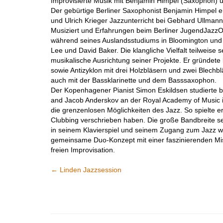
Improvisierte Musik mit Benjamin Himpel (Saxophon) u
Der gebürtige Berliner Saxophonist Benjamin Himpel e
und Ulrich Krieger Jazzunterricht bei Gebhard Ullman
Musiziert und Erfahrungen beim Berliner JugendJazzOrch
während seines Auslandsstudiums in Bloomington und B
Lee und David Baker. Die klangliche Vielfalt teilweise 
musikalische Ausrichtung seiner Projekte. Er gründete
sowie Antizyklon mit drei Holzbläsern und zwei Blechbla
auch mit der Bassklarinette und dem Basssaxophon.
Der Kopenhagener Pianist Simon Eskildsen studierte 
and Jacob Anderskov an der Royal Academy of Music in
die grenzenlosen Möglichkeiten des Jazz. So spielte e
Clubbing verschrieben haben. Die große Bandbreite sein
in seinem Klavierspiel und seinem Zugang zum Jazz wi
gemeinsame Duo-Konzept mit einer faszinierenden M
freien Improvisation.
←
Linden Jazzsession