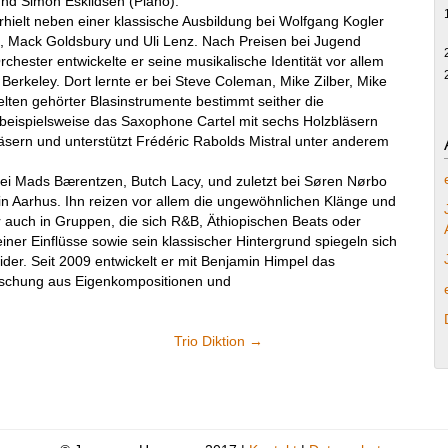
nd Simon Eskildsen (Piano).
rhielt neben einer klassische Ausbildung bei Wolfgang Kogler
n, Mack Goldsbury und Uli Lenz. Nach Preisen bei Jugend
ester entwickelte er seine musikalische Identität vor allem
erkeley. Dort lernte er bei Steve Coleman, Mike Zilber, Mike
selten gehörter Blasinstrumente bestimmt seither die
 beispielsweise das Saxophone Cartel mit sechs Holzbläsern
̈sern und unterstützt Frédéric Rabolds Mistral unter anderem
bei Mads Bærentzen, Butch Lacy, und zuletzt bei Søren Nørbo
 Aarhus. Ihn reizen vor allem die ungewöhnlichen Klänge und
r auch in Gruppen, die sich R&B, Äthiopischen Beats oder
er Einflüsse sowie sein klassischer Hintergrund spiegeln sich
der. Seit 2009 entwickelt er mit Benjamin Himpel das
ischung aus Eigenkompositionen und
Trio Diktion
→