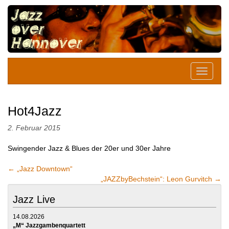
Hot4Jazz
2. Februar 2015
Swingender Jazz & Blues der 20er und 30er Jahre
←
„Jazz Downtown“
„JAZZbyBechstein“: Leon Gurvitch
→
Jazz Live
14.08.2026
„M“ Jazzgambenquartett