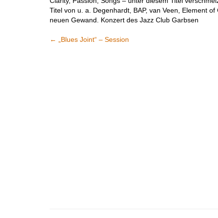
Clarity, Passion, Songs – unter diesem Titel verschme
Titel von u. a. Degenhardt, BAP, van Veen, Element of
neuen Gewand. Konzert des Jazz Club Garbsen
←
„Blues Joint“ – Session