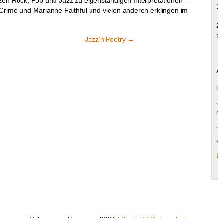
lzen Rock, Pop und Jazz zu eigenständigen Interpretationen –
 Crime und Marianne Faithful und vielen anderen erklingen im
Jazz’n’Poetry
→