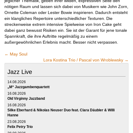
jeglicher Thematik, geben ihrer wilden, expressiven Seite den
nötigen Raum und lassen sich dabei von Musikern wie John Zorn,
Ornette Coleman oder Lester Bowie inspirieren. Dadurch entsteht
ein klangliches Repertoire unterschiedlicher Texturen. Die
streckenweise extrem intensive Spielweise von Iron Cake geht
dabei ganz bewusst Risiken ein. Sie ist der Garant für jene tonale
Spannkraft, die ihre Auftritte regelmäßig zu einem
außergewöhnlichen Erlebnis macht. Besser nicht verpassen.
←
May Soul
Lora Kostina Trio / Pascal von Wroblewsky
→
Jazz Live
14.08.2026
„M“ Jazzgambenquartett
16.08.2026
Old Virginny Jazzband
16.08.2026
Silke Eberhard & Nikolas Neuser Duo feat. Clara Däubler & Willi
Hanne
23.08.2026
Felix Petry Trio