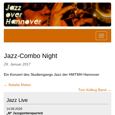
Jazz-Combo Night
29. Januar 2017
Ein Konzert des Studiengangs Jazz der HMTMH Hannover
←
Natalia Mateo
Tom Kölling Band
→
Jazz Live
14.08.2026
„M“ Jazzgambenquartett