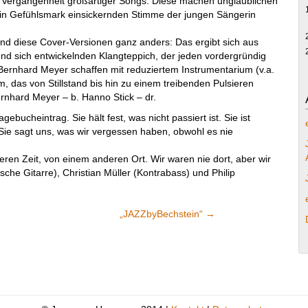
ie Vergangenheit großartiger Songs. Diese machen unglaublichen
, in Gefühlsmark einsickernden Stimme der jungen Sängerin
nd diese Cover-Versionen ganz anders: Das ergibt sich aus
d sich entwickelnden Klangteppich, der jeden vordergründig
ernhard Meyer schaffen mit reduziertem Instrumentarium (v.a.
 das von Stillstand bis hin zu einem treibenden Pulsieren
ernhard Meyer – b. Hanno Stick – dr.
ucheintrag. Sie hält fest, was nicht passiert ist. Sie ist
Sie sagt uns, was wir vergessen haben, obwohl es nie
eren Zeit, von einem anderen Ort. Wir waren nie dort, aber wir
che Gitarre), Christian Müller (Kontrabass) und Philip
„JAZZbyBechstein“
→