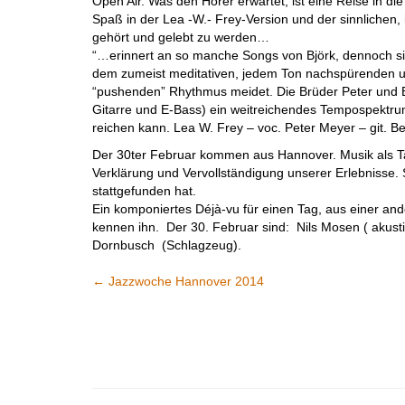
Open Air. Was den Hörer erwartet, ist eine Reise in d
Spaß in der Lea -W.- Frey-Version und der sinnlichen
gehört und gelebt zu werden…
“…erinnert an so manche Songs von Björk, dennoch si
dem zumeist meditativen, jedem Ton nachspürenden un
“pushenden” Rhythmus meidet. Die Brüder Peter und B
Gitarre und E-Bass) ein weitreichendes Tempospektrum,
reichen kann. Lea W. Frey – voc. Peter Meyer – git. B
Der 30ter Februar kommen aus Hannover. Musik als Tageb
Verklärung und Vervollständigung unserer Erlebnisse. 
stattgefunden hat.
Ein komponiertes Déjà-vu für einen Tag, aus einer and
kennen ihn. Der 30. Februar sind: Nils Mosen ( akustis
Dornbusch (Schlagzeug).
←
Jazzwoche Hannover 2014