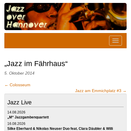
„Jazz im Fährhaus“
5. Oktober 2014
←
Colosseum
Jazz am Emmichplatz #3
→
Jazz Live
14.08.2026
„M“ Jazzgambenquartett
16.08.2026
Silke Eberhard & Nikolas Neuser Duo feat. Clara Däubler & Willi