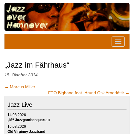
„Jazz im Fährhaus“
15. Oktober 2014
←
Marcus Miller
FTO Bigband feat. Hrund Ósk Arnadóttir
→
Jazz Live
14.08.2026
„M“ Jazzgambenquartett
16.08.2026
Old Virginny Jazzband