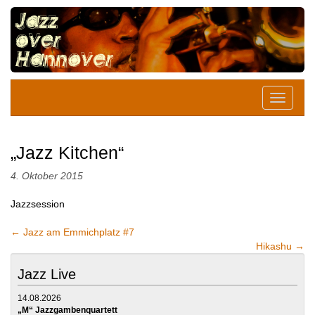
„Jazz Kitchen“
4. Oktober 2015
Jazzsession
←
Jazz am Emmichplatz #7
Hikashu
→
Jazz Live
14.08.2026
„M“ Jazzgambenquartett