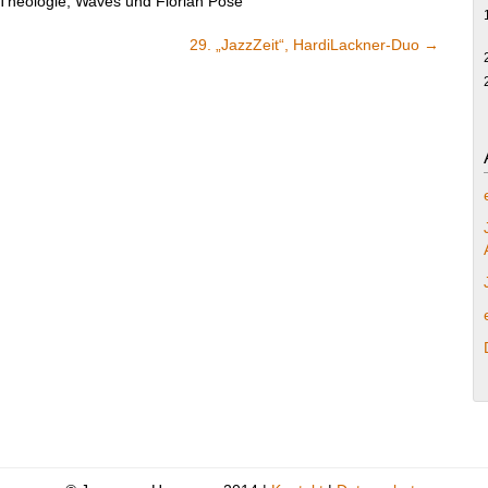
Theologie; Waves und Florian Pose
29. „JazzZeit“, HardiLackner-Duo
→