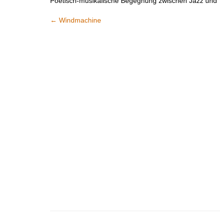
Poetisch-musikalische Begegnung zwischen Jazz und 
←
Windmachine