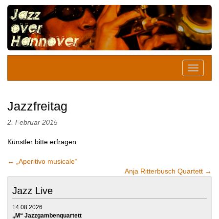
Jazzfreitag
2. Februar 2015
Künstler bitte erfragen
←
„Aperitivo musicale“
Anja Ritterbusch Quartett
→
Jazz Live
14.08.2026
„M“ Jazzgambenquartett