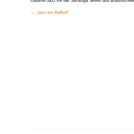
Oldtime-Jazz mit der Saratoga Seven aus Braunschwe
←
„Jazz am Ballhof“