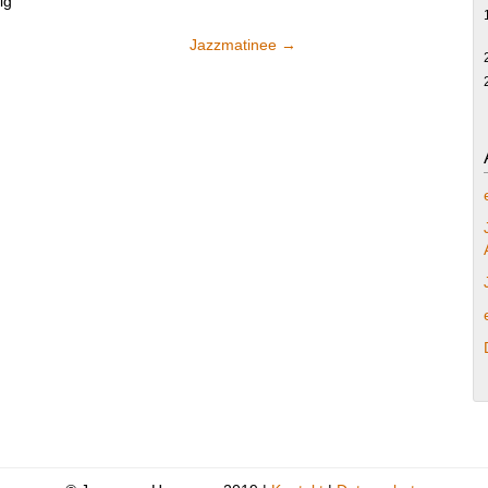
ig
Jazzmatinee
→