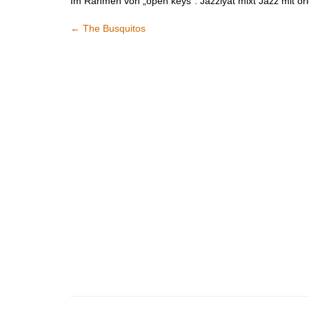
Im Rahmen von „open keys“. Jazziyat mixt Jazz mit ori
←
The Busquitos