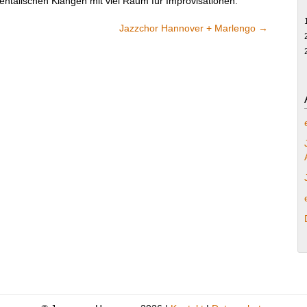
entalischen Klängen mit viel Raum für Improvisationen.
Jazzchor Hannover + Marlengo
→