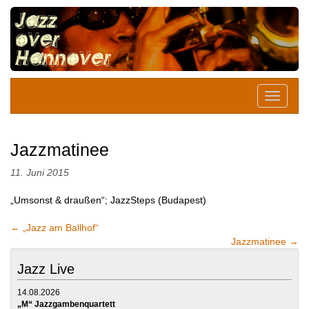
Jazzmatinee
11. Juni 2015
„Umsonst & draußen“; JazzSteps (Budapest)
←
„Jazz am Ballhof“
Jazzmatinee
→
Jazz Live
14.08.2026
„M“ Jazzgambenquartett