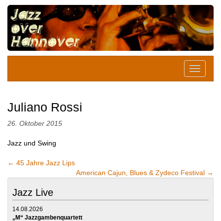
Juliano Rossi
26. Oktober 2015
Jazz und Swing
←
45 Jahre Jazz Lips
American Cajun, Blues & Zydeco Festival
→
Jazz Live
14.08.2026
„M“ Jazzgambenquartett