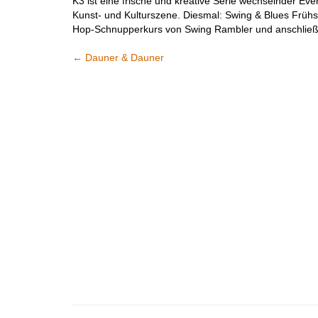
K3 ist eine frische und kreative Serie wechselnder E
Kunst- und Kulturszene. Diesmal: Swing & Blues Frühs
Hop-Schnupperkurs von Swing Rambler und anschließ
←
Dauner & Dauner