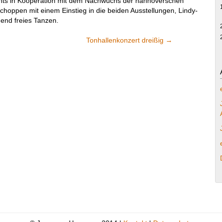
vents in Kooperation mit dem Nachwuchs der hannoverschen
choppen mit einem Einstieg in die beiden Ausstellungen, Lindy-
end freies Tanzen.
Tonhallenkonzert dreißig
→