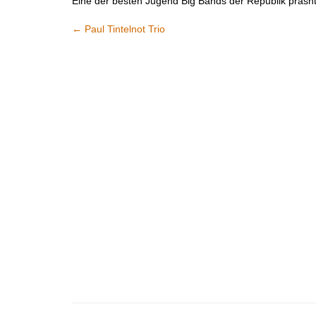
Eine der besten Jugend Big Bands der Republik präsnt
←
Paul Tintelnot Trio