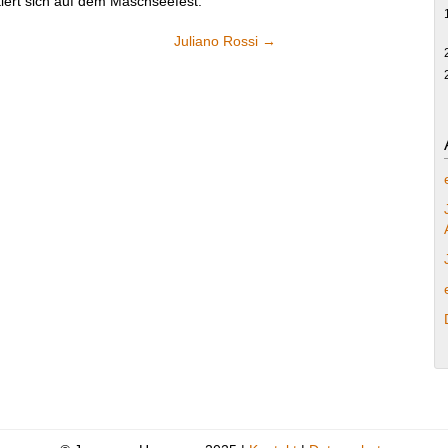
iert sich auf dem Maschseefest.
Juliano Rossi
→