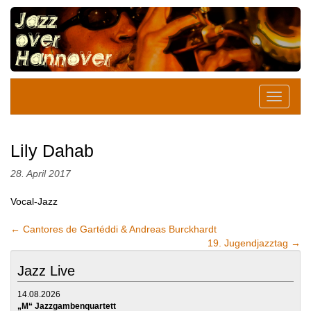
Lily Dahab
28. April 2017
Vocal-Jazz
←
Cantores de Gartéddi & Andreas Burckhardt
19. Jugendjazztag
→
Jazz Live
14.08.2026
„M“ Jazzgambenquartett